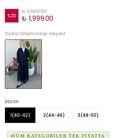
₺ 2,500.00
%
20
₺ 1,999.00
Oysho Ortanca Kap Varyant
BEDEN
1(40-42)
2(44-46)
3(48-50)