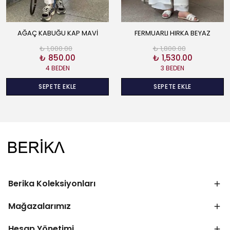
AĞAÇ KABUĞU KAP MAVİ
FERMUARLI HIRKA BEYAZ
₺ 1,000.00
₺ 1,800.00
₺ 850.00
₺ 1,530.00
4 BEDEN
3 BEDEN
SEPETE EKLE
SEPETE EKLE
Berika Koleksiyonları
Mağazalarımız
Hesap Yönetimi