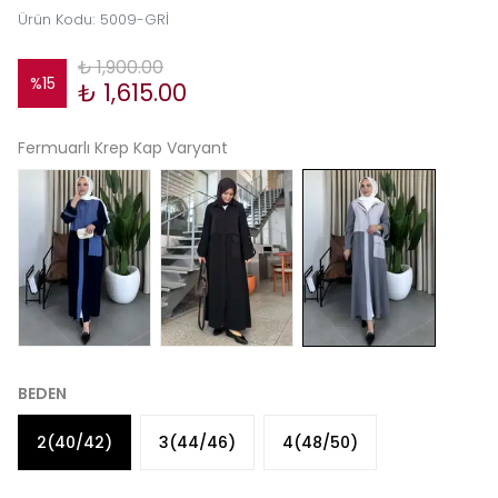
Ürün Kodu
:
5009-GRİ
₺ 1,900.00
%
15
₺ 1,615.00
Fermuarlı Krep Kap Varyant
BEDEN
2(40/42)
3(44/46)
4(48/50)