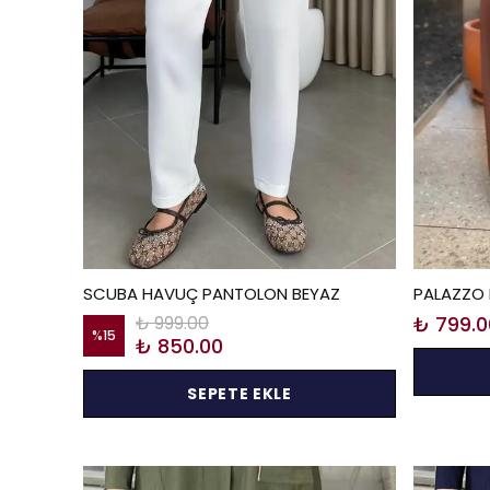
SCUBA HAVUÇ PANTOLON BEYAZ
PALAZZO 
₺ 999.00
₺ 799.0
%
15
₺ 850.00
SEPETE EKLE