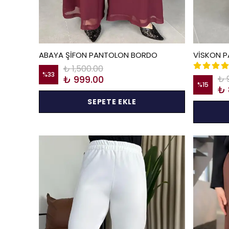
ABAYA ŞİFON PANTOLON BORDO
VİSKON P
₺ 1,500.00
%
33
₺ 999.00
₺ 
%
15
₺ 
SEPETE EKLE