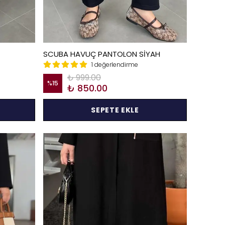
SCUBA HAVUÇ PANTOLON SİYAH
1 değerlendirme
₺ 999.00
%
15
₺ 850.00
SEPETE EKLE