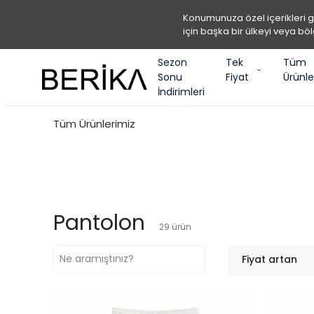
Konumunuza özel içerikleri 
için başka bir ülkeyi veya böl
Sezon
Tek
Tüm
Sonu
Fiyat
Ürünle
İndirimleri
Tüm Ürünlerimiz
Pantolon
29
ürün
Fiyat artan