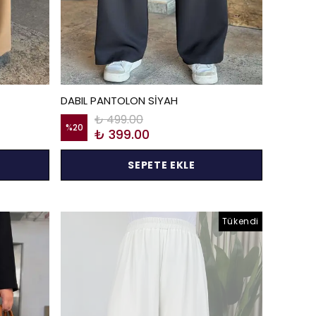
DABIL PANTOLON SİYAH
₺ 499.00
%
20
₺ 399.00
SEPETE EKLE
Tükendi