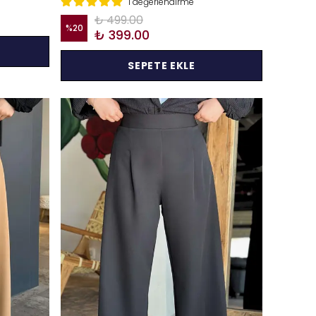
1 değerlendirme
₺ 499.00
%
20
₺ 399.00
SEPETE EKLE