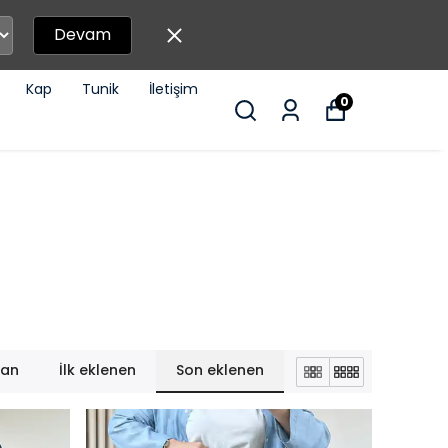
Devam
Kap
Tunik
İletişim
0
lan
İlk eklenen
Son eklenen