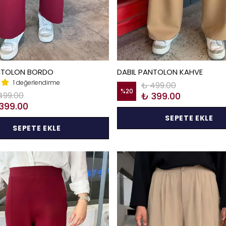
ANTOLON BORDO
DABIL PANTOLON KAHVE
1 değerlendirme
₺ 499.00
%
20
499.00
₺ 399.00
399.00
SEPETE EKLE
SEPETE EKLE