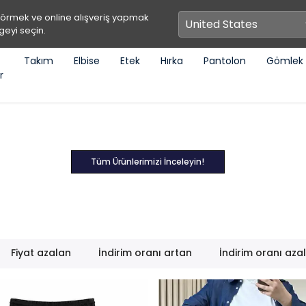
görmek ve online alışveriş yapmak
geyi seçin.
Takım
Elbise
Etek
Hırka
Pantolon
Gömlek
r
Tüm Ürünlerimizi İnceleyin!
Fiyat azalan
İndirim oranı artan
İndirim oranı aza