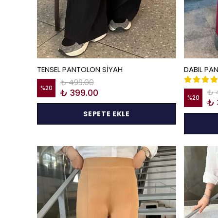
TENSEL PANTOLON SİYAH
DABIL P
₺ 499.00
%
20
₺ 399.00
₺ 
%
20
₺ 
SEPETE EKLE