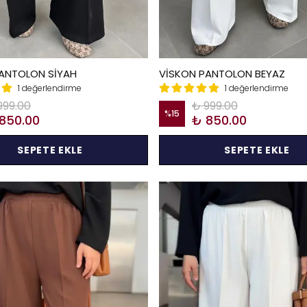
ANTOLON SİYAH
VİSKON PANTOLON BEYAZ
1 değerlendirme
1 değerlendirme
999.00
₺ 999.00
%
15
850.00
₺ 850.00
SEPETE EKLE
SEPETE EKLE