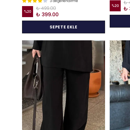
3 değerlendirme
₺ 
%
20
₺ 499.00
₺ 
%
20
₺ 399.00
SEPETE EKLE