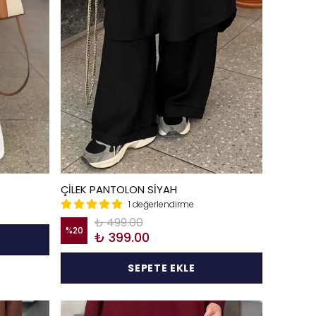
ÇİLEK PANTOLON SİYAH
1 değerlendirme
₺ 499.00
%
20
₺ 399.00
SEPETE EKLE