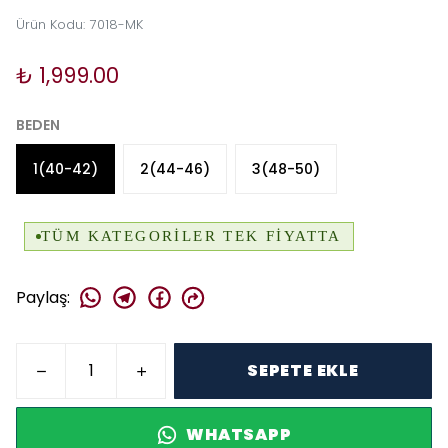
Ürün Kodu
:
7018-MK
₺ 1,999.00
BEDEN
1(40-42)
2(44-46)
3(48-50)
Paylaş
:
SEPETE EKLE
WHATSAPP