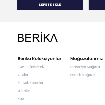
SEPETE EKLE
Berika Koleksiyonları
Mağazalarımız
Tüm Ürünlerimiz
Ümraniye Mağaza
Outlet
Pendik Mağaza
En Çok Satanlar
Gömlek
Kap