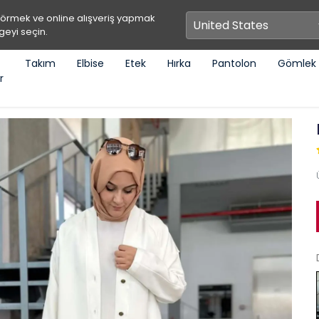
görmek ve online alışveriş yapmak
geyi seçin.
Takım
Elbise
Etek
Hırka
Pantolon
Gömlek
r