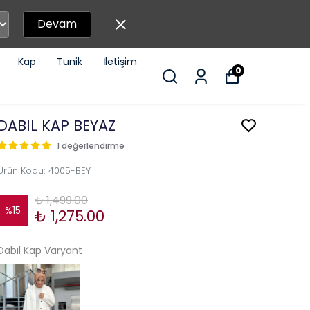
Devam
Kap
Tunik
İletişim
0
DABIL KAP BEYAZ
1 değerlendirme
Ürün Kodu
:
4005-BEY
₺ 1,499.00
%
15
₺ 1,275.00
Dabıl Kap Varyant