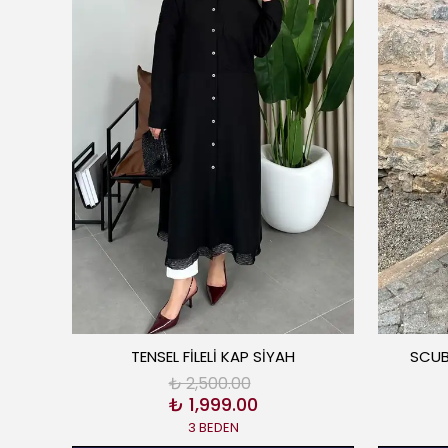
O
TENSEL FİLELİ KAP SİYAH
SCUB
₺ 2,500.00
₺ 1,999.00
3 BEDEN