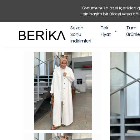
Konumunuza özel içerikleri 
için başka bir ülkeyi veya böl
Sezon
Tek
Tüm
Sonu
Fiyat
Ürünle
İndirimleri