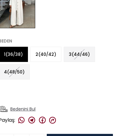
BEDEN
1(36/38)
2(40/42)
3(44/46)
4(48/50)
Bedenini Bul
Paylaş
: