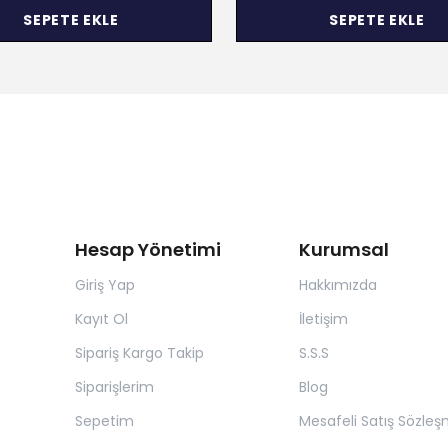
SEPETE EKLE
SEPETE EKLE
Hesap Yönetimi
Kurumsal
Giriş Yap
Hakkımızda
Kayıt Ol
İletişim
Sipariş Kargo Takip
S.S.S
Siparişlerim
Blog
Sepetim
Mesafeli Satış Sözleş