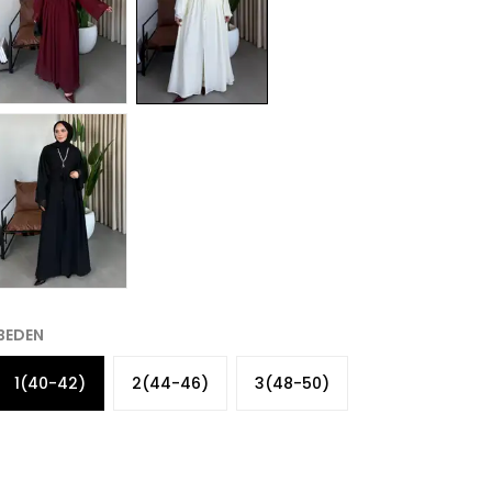
BEDEN
1(40-42)
2(44-46)
3(48-50)