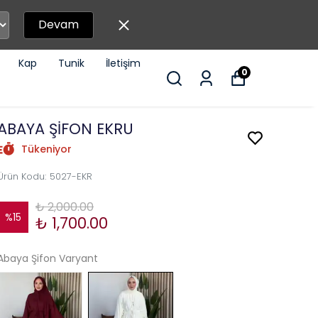
Devam
Kap
Tunik
İletişim
0
ABAYA ŞİFON EKRU
Tükeniyor
Ürün Kodu
:
5027-EKR
₺ 2,000.00
%
15
₺ 1,700.00
Abaya Şifon Varyant