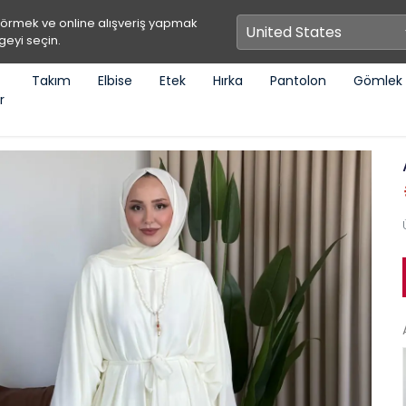
görmek ve online alışveriş yapmak
geyi seçin.
Takım
Elbise
Etek
Hırka
Pantolon
Gömlek
r