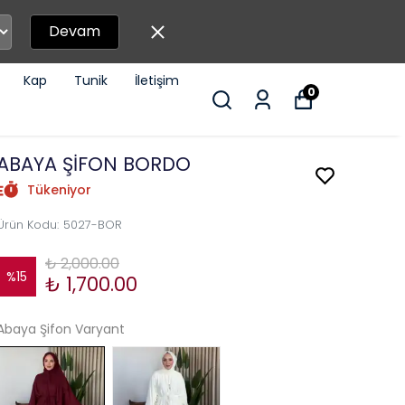
Devam
Kap
Tunik
İletişim
0
ABAYA ŞİFON BORDO
Tükeniyor
Ürün Kodu
:
5027-BOR
₺ 2,000.00
%
15
₺ 1,700.00
Abaya Şifon Varyant