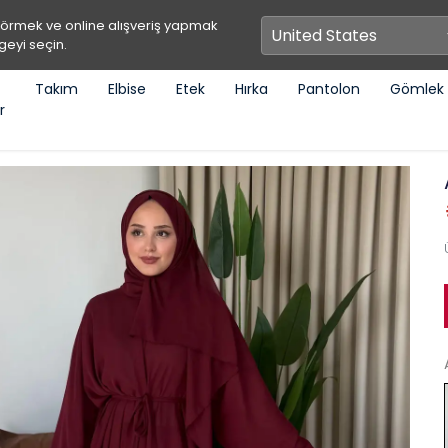
görmek ve online alışveriş yapmak
geyi seçin.
Takım
Elbise
Etek
Hırka
Pantolon
Gömlek
r