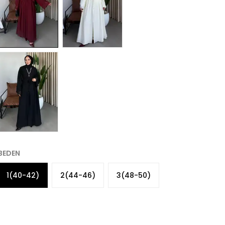
BEDEN
1(40-42)
2(44-46)
3(48-50)