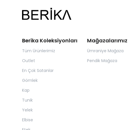
Berika Koleksiyonları
Mağazalarımız
Tüm Ürünlerimiz
Ümraniye Mağaza
Outlet
Pendik Mağaza
En Çok Satanlar
Gömlek
Kap
Tunik
Yelek
Elbise
Etek