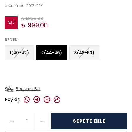
Ürün Kodu
:
7017-BEY
₺ 1,200.00
%
17
₺ 999.00
BEDEN
1(40-42)
2(44-46)
3(48-50)
Bedenini Bul
Paylaş
:
SEPETE EKLE