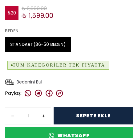
₺ 2,000.00
%
20
₺ 1,599.00
BEDEN
STANDART(36-50 BEDEN)
Bedenini Bul
Paylaş
:
SEPETE EKLE
WHATSAPP