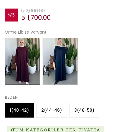
₺ 2,000.00
%
15
₺ 1,700.00
Örme Elbise Varyant
BEDEN
1(40-42)
2(44-46)
3(48-50)