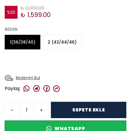
₺ 2,000.00
%
20
₺ 1,599.00
BEDEN
1(36/38/40)
2 (42/44/46)
Bedenini Bul
Paylaş
:
SEPETE EKLE
WHATSAPP