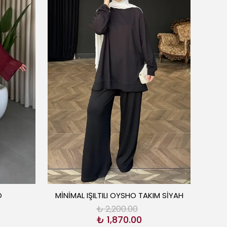
O
MİNİMAL IŞILTILI OYSHO TAKIM SİYAH
₺ 2,200.00
₺ 1,870.00