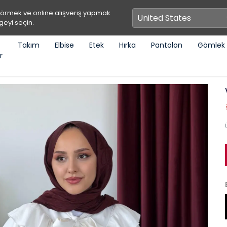
görmek ve online alışveriş yapmak
geyi seçin.
Takım
Elbise
Etek
Hırka
Pantolon
Gömlek
r