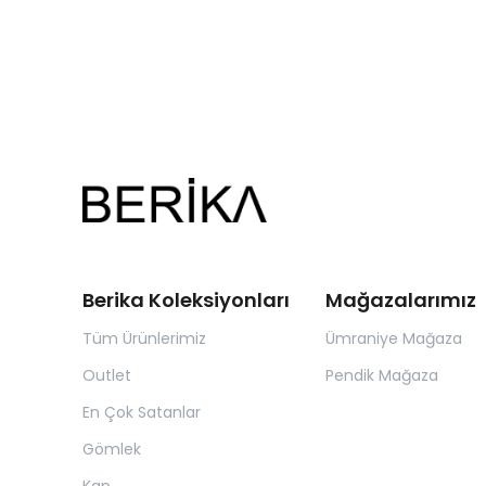
Berika Koleksiyonları
Mağazalarımız
Tüm Ürünlerimiz
Ümraniye Mağaza
Outlet
Pendik Mağaza
En Çok Satanlar
Gömlek