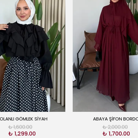
OLANLI GÖMLEK SİYAH
ABAYA ŞİFON BORD
₺ 1,600.00
₺ 2,000.00
₺ 1,299.00
₺ 1,700.00