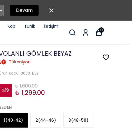
Devam
Kap
Tunik
İletişim
0
VOLANLI GÖMLEK BEYAZ
Tükeniyor
Ürün Kodu
:
3033-BEY
₺ 1,600.00
%
19
₺ 1,299.00
BEDEN
1(40-42)
2(44-46)
3(48-50)