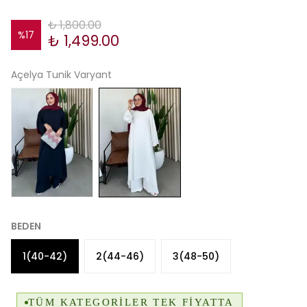
₺ 1,800.00
%
17
₺ 1,499.00
Açelya Tunik Varyant
BEDEN
1(40-42)
2(44-46)
3(48-50)