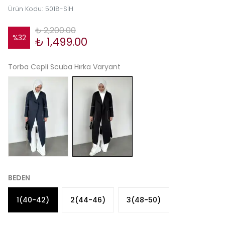
Ürün Kodu
:
5018-SİH
₺ 2,200.00
%
32
₺ 1,499.00
Torba Cepli Scuba Hırka Varyant
BEDEN
1(40-42)
2(44-46)
3(48-50)