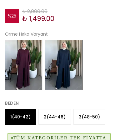
₺ 2,000.00
%
25
₺ 1,499.00
Örme Hırka Varyant
BEDEN
1(40-42)
2(44-46)
3(48-50)