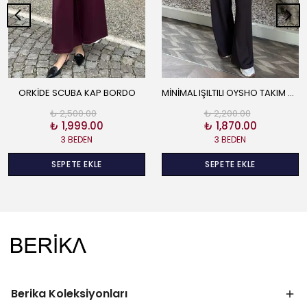
ORKİDE SCUBA KAP BORDO
MİNİMAL IŞILTILI OYSHO TAKIM KAHVE
₺ 2,500.00
₺ 2,200.00
₺ 1,999.00
₺ 1,870.00
3 BEDEN
3 BEDEN
SEPETE EKLE
SEPETE EKLE
Berika Koleksiyonları