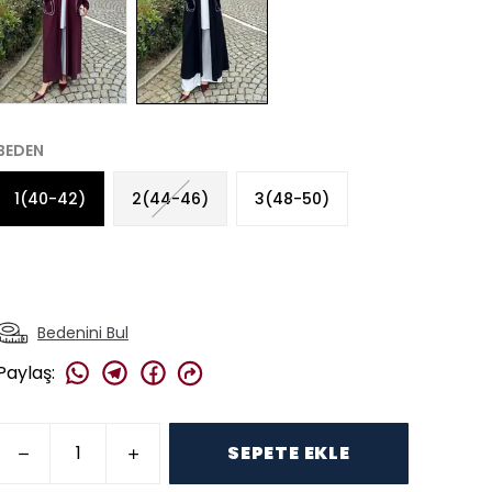
BEDEN
1(40-42)
2(44-46)
3(48-50)
Bedenini Bul
Paylaş
:
SEPETE EKLE