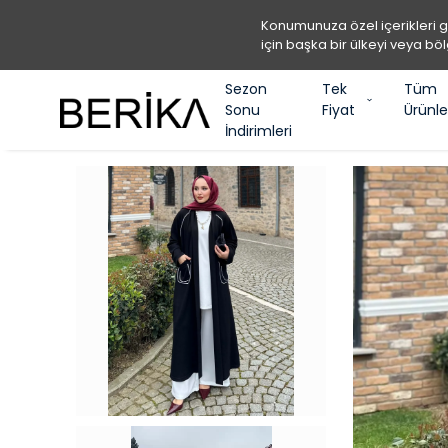
Konumunuza özel içerikleri 
için başka bir ülkeyi veya böl
Sezon
Tek
Tüm
Sonu
Fiyat
Ürünle
İndirimleri