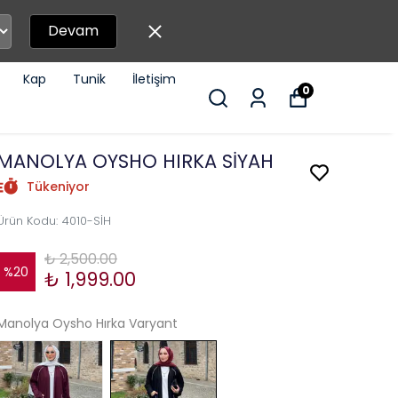
Devam
Kap
Tunik
İletişim
0
MANOLYA OYSHO HIRKA SİYAH
Tükeniyor
Ürün Kodu
:
4010-SİH
₺ 2,500.00
%
20
₺ 1,999.00
Manolya Oysho Hırka Varyant