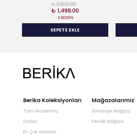
₺ 2,200.00
₺ 1,499.00
3 BEDEN
SEPETE EKLE
Berika Koleksiyonları
Mağazalarımız
Tüm Ürünlerimiz
Ümraniye Mağaza
Outlet
Pendik Mağaza
En Çok Satanlar