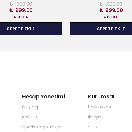
₺ 1,300.00
₺ 1,300.00
₺ 999.00
₺ 999.00
4 BEDEN
4 BEDEN
SEPETE EKLE
SEPETE EKLE
Hesap Yönetimi
Kurumsal
Giriş Yap
Hakkımızda
Kayıt Ol
İletişim
Sipariş Kargo Takip
S.S.S