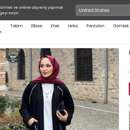
görmek ve online alışveriş yapmak
geyi seçin.
Takım
Elbise
Etek
Hırka
Pantolon
Gömlek
r