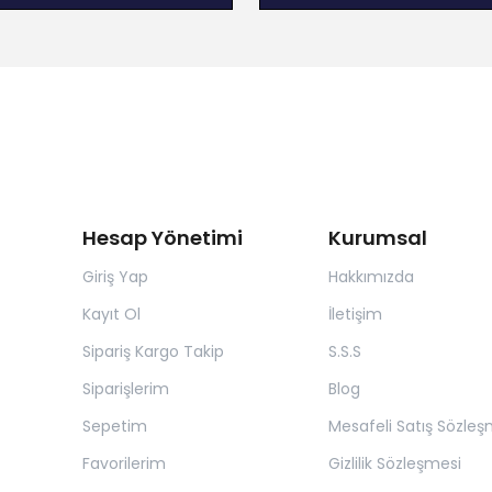
Hesap Yönetimi
Kurumsal
Giriş Yap
Hakkımızda
Kayıt Ol
İletişim
Sipariş Kargo Takip
S.S.S
Siparişlerim
Blog
Sepetim
Mesafeli Satış Sözleş
Favorilerim
Gizlilik Sözleşmesi