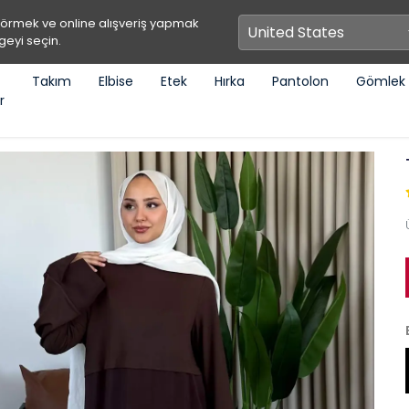
görmek ve online alışveriş yapmak
geyi seçin.
Takım
Elbise
Etek
Hırka
Pantolon
Gömlek
r