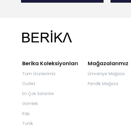
Berika Koleksiyonları
Mağazalarımız
Tüm Ürünlerimiz
Ümraniye Mağaza
Outlet
Pendik Mağaza
En Çok Satanlar
Gömlek
Kap
Tunik