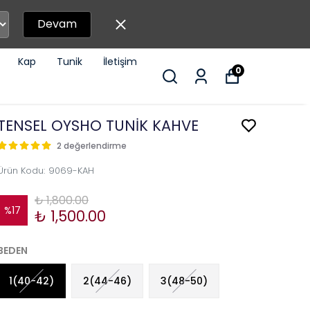
Devam
Kap
Tunik
İletişim
0
TENSEL OYSHO TUNİK KAHVE
2 değerlendirme
Ürün Kodu
:
9069-KAH
₺ 1,800.00
%
17
₺ 1,500.00
BEDEN
1(40-42)
2(44-46)
3(48-50)