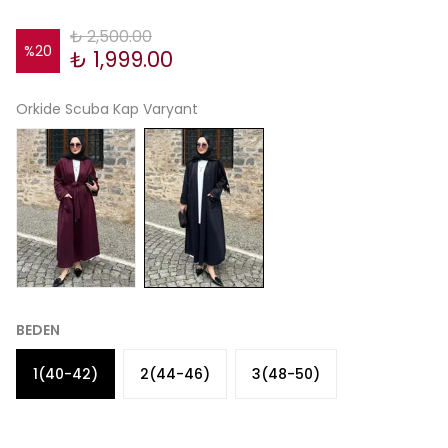
₺ 2,500.00
%
20
₺ 1,999.00
Orkide Scuba Kap Varyant
BEDEN
1(40-42)
2(44-46)
3(48-50)