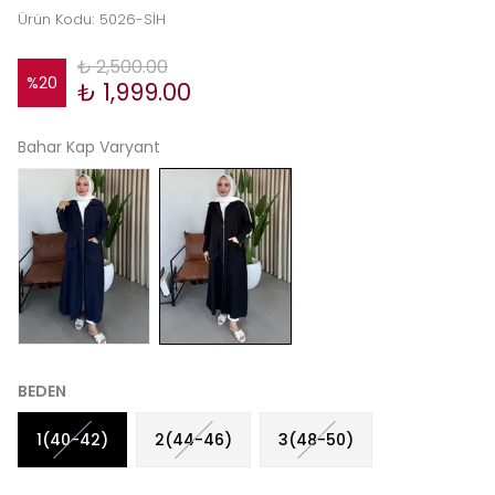
Ürün Kodu
:
5026-SİH
₺ 2,500.00
%
20
₺ 1,999.00
Bahar Kap Varyant
BEDEN
1(40-42)
2(44-46)
3(48-50)