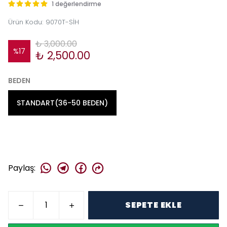
1 değerlendirme
Ürün Kodu
:
9070T-SİH
₺ 3,000.00
%
17
₺ 2,500.00
BEDEN
STANDART(36-50 BEDEN)
Paylaş
:
SEPETE EKLE