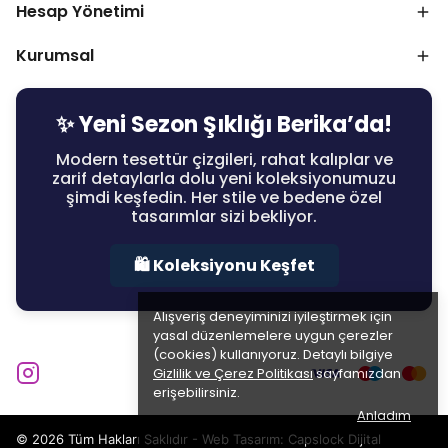
Hesap Yönetimi
Kurumsal
✨ Yeni Sezon Şıklığı Berika’da!
Modern tesettür çizgileri, rahat kalıplar ve
zarif detaylarla dolu yeni koleksiyonumuzu
şimdi keşfedin. Her stile ve bedene özel
tasarımlar sizi bekliyor.
🛍️ Koleksiyonu Keşfet
Alışveriş deneyiminizi iyileştirmek için
yasal düzenlemelere uygun çerezler
(cookies) kullanıyoruz. Detaylı bilgiye
Gizlilik ve Çerez Politikası
sayfamızdan
erişebilirsiniz.
Anladım
© 2026 Tüm Hakları Saklıdır - Web Tasarım:
Capslock Dijital