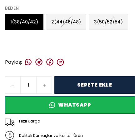
BEDEN
1(38/40/42)
2(44/46/48)
3(50/52/54)
Paylaş
:
SEPETE EKLE
WHATSAPP
Hızlı Kargo
Kaliteli Kumaşlar ve Kaliteli Ürün