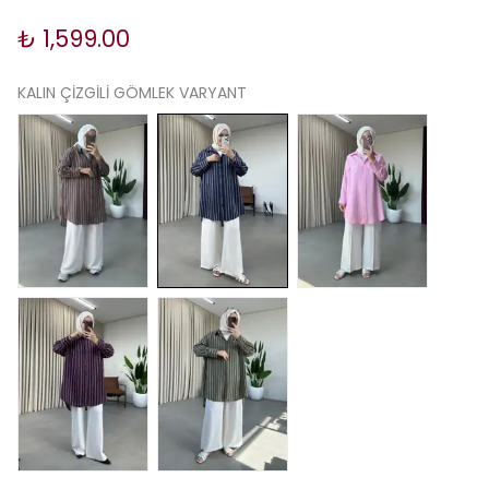
₺ 1,599.00
KALIN ÇİZGİLİ GÖMLEK VARYANT