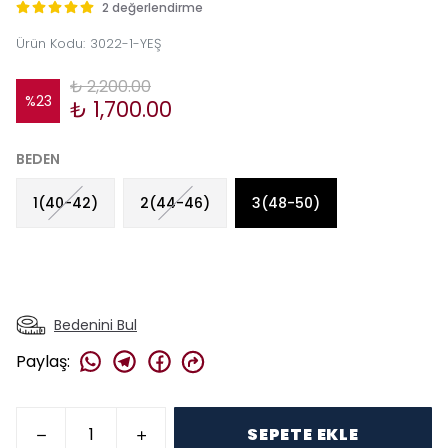
2 değerlendirme
Ürün Kodu
:
3022-1-YEŞ
₺ 2,200.00
%
23
₺ 1,700.00
BEDEN
1(40-42)
2(44-46)
3(48-50)
Bedenini Bul
Paylaş
:
SEPETE EKLE