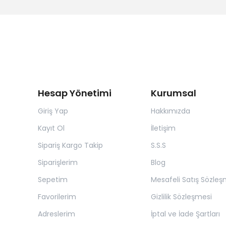
Hesap Yönetimi
Kurumsal
Giriş Yap
Hakkımızda
Kayıt Ol
İletişim
Sipariş Kargo Takip
S.S.S
Siparişlerim
Blog
Sepetim
Mesafeli Satış Sözleş
Favorilerim
Gizlilik Sözleşmesi
Adreslerim
İptal ve İade Şartları