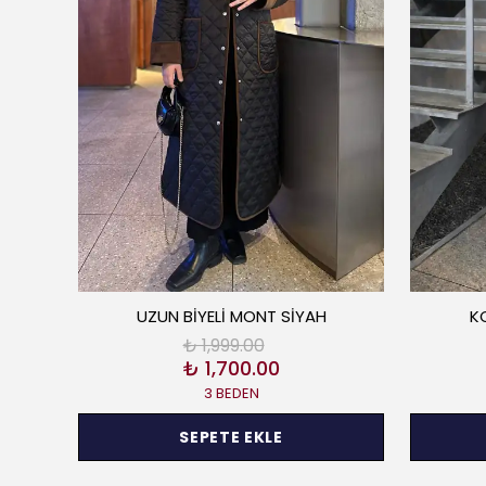
T
UZUN BİYELİ MONT SİYAH
K
₺ 1,999.00
₺ 1,700.00
3 BEDEN
SEPETE EKLE