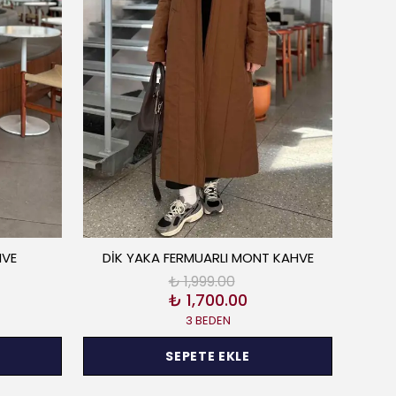
HVE
DİK YAKA FERMUARLI MONT KAHVE
SOĞAN
₺ 1,999.00
₺ 1,700.00
3 BEDEN
SEPETE EKLE