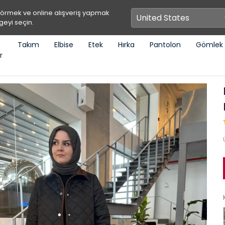
görmek ve online alışveriş yapmak
geyi seçin.
Takım
Elbise
Etek
Hırka
Pantolon
Gömlek
r