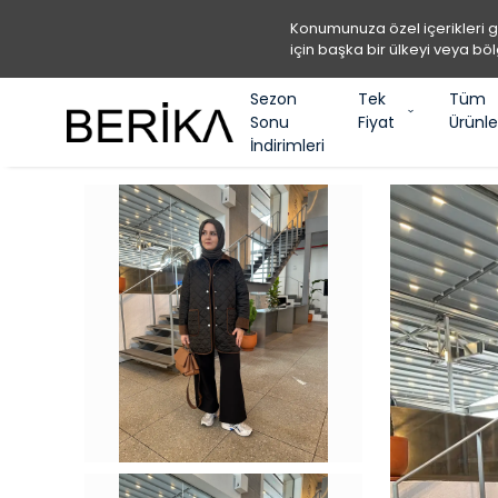
Konumunuza özel içerikleri 
için başka bir ülkeyi veya böl
Sezon
Tek
Tüm
Sonu
Fiyat
Ürünle
İndirimleri