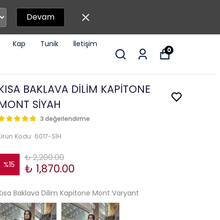
Devam
Kap
Tunik
İletişim
0
KISA BAKLAVA DİLİM KAPİTONE
MONT SİYAH
3 değerlendirme
Ürün Kodu
:
6017-SİH
₺ 2,200.00
%
15
₺ 1,870.00
Kısa Baklava Dilim Kapitone Mont Varyant