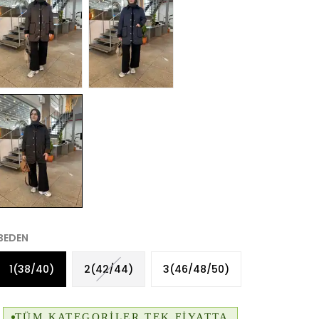
BEDEN
1(38/40)
2(42/44)
3(46/48/50)