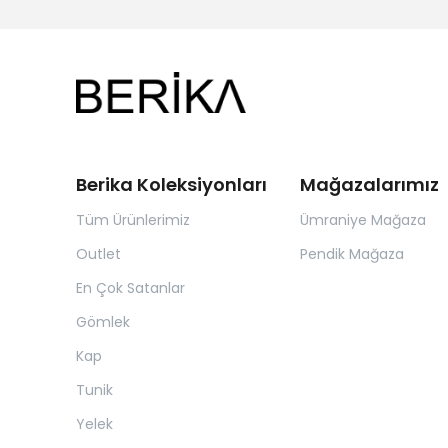
Berika Koleksiyonları
Mağazalarımız
Tüm Ürünlerimiz
Ümraniye Mağaza
Outlet
Pendik Mağaza
En Çok Satanlar
Gömlek
Kap
Tunik
Yelek