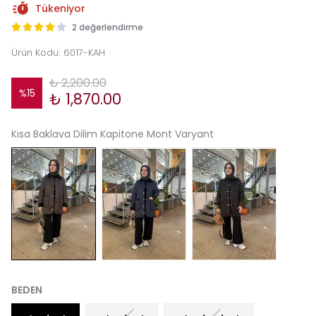
Tükeniyor
2 değerlendirme
Ürün Kodu
:
6017-KAH
₺ 2,200.00
%
15
₺ 1,870.00
Kısa Baklava Dilim Kapitone Mont Varyant
BEDEN