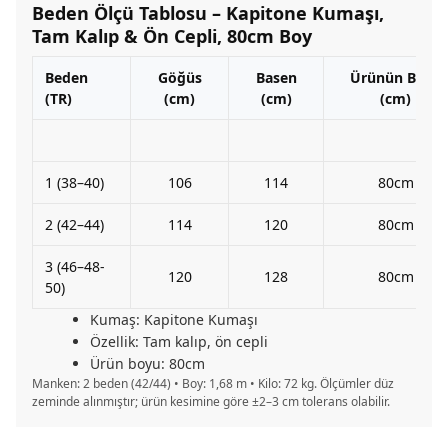
Beden Ölçü Tablosu – Kapitone Kumaşı,
Tam Kalıp & Ön Cepli, 80cm Boy
Beden
Göğüs
Basen
Ürünün Boyu
(TR)
(cm)
(cm)
(cm)
1 (38–40)
106
114
80cm
2 (42–44)
114
120
80cm
3 (46–48-
120
128
80cm
50)
Kumaş: Kapitone Kumaşı
Özellik: Tam kalıp, ön cepli
Ürün boyu: 80cm
Manken: 2 beden (42/44) • Boy: 1,68 m • Kilo: 72 kg. Ölçümler düz
zeminde alınmıştır; ürün kesimine göre ±2–3 cm tolerans olabilir.