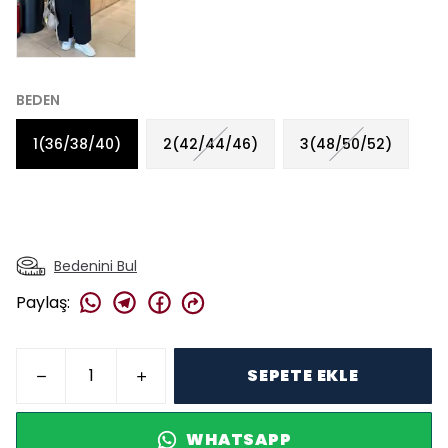
BEDEN
1(36/38/40)
2(42/44/46)
3(48/50/52)
Bedenini Bul
Paylaş
:
SEPETE EKLE
WHATSAPP