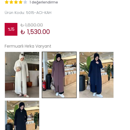
1 değerlendirme
Ürün Kodu
:
5015-ACI-KAH
₺ 1,800.00
%
15
₺ 1,530.00
Fermuarlı Hırka Varyant