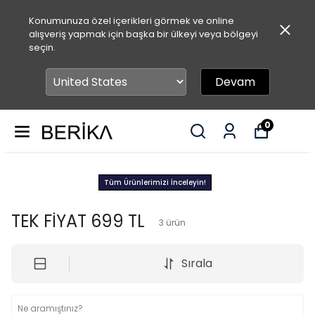
Konumunuza özel içerikleri görmek ve online
alışveriş yapmak için başka bir ülkeyi veya bölgeyi
seçin.
Devam
0
Tüm Ürünlerimizi İnceleyin!
TEK FİYAT 699 TL
3
ürün
Sırala