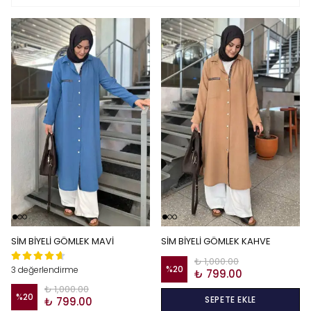
SİM BİYELİ GÖMLEK MAVİ
SİM BİYELİ GÖMLEK KAHVE
₺ 1,000.00
%
20
3 değerlendirme
₺ 799.00
₺ 1,000.00
%
20
SEPETE EKLE
₺ 799.00