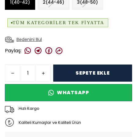
1(40-42)
2(44-46)
3(48-50)
Bedenini Bul
Paylaş
:
SEPETE EKLE
WHATSAPP
Hızlı Kargo
Kaliteli Kumaşlar ve Kaliteli Ürün