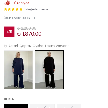
Tükeniyor
1 değerlendirme
Ürün Kodu
:
9036-SİH
₺ 2,200.00
%
15
₺ 1,870.00
İçi Astarlı Çapraz Oysho Takım Varyant
BEDEN