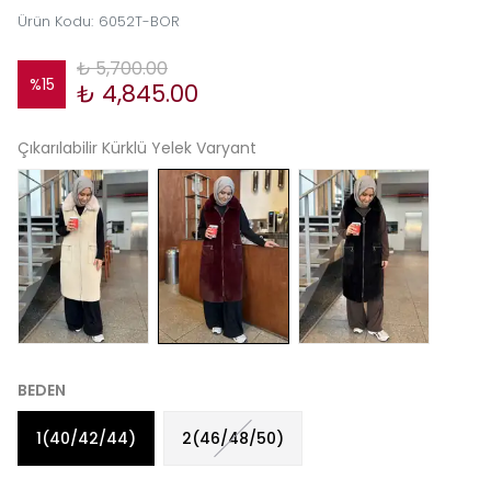
Ürün Kodu
:
6052T-BOR
₺ 5,700.00
%
15
₺ 4,845.00
Çıkarılabilir Kürklü Yelek Varyant
BEDEN
1(40/42/44)
2(46/48/50)