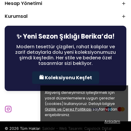
Hesap Yönetimi
Kurumsal
✨ Yeni Sezon Şıklığı Berika’da!
Modern tesettür çizgileri, rahat kalıplar ve
zarif detaylarla dolu yeni koleksiyonumuzu
şimdi keşfedin. Her stile ve bedene özel
tasarımlar sizi bekliyor.
🛍️ Koleksiyonu Keşfet
Alışveriş deneyiminizi iyileştirmek için
yasal düzenlemelere uygun çerezler
(cookies) kullanıyoruz. Detaylı bilgiye
Gizlilik ve Çerez Politikası
sayfamızdan
erişebilirsiniz.
Anladım
© 2026 Tüm Hakları Saklıdır - Web Tasarım:
Capslock Dijital