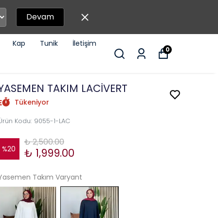
Devam
Kap
Tunik
İletişim
0
YASEMEN TAKIM LACİVERT
Tükeniyor
Ürün Kodu
:
9055-1-LAC
₺ 2,500.00
%
20
₺ 1,999.00
Yasemen Takım Varyant