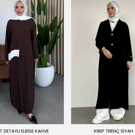
T DETAYLI ELBİSE KAHVE
KREP TRENÇ SİYAH