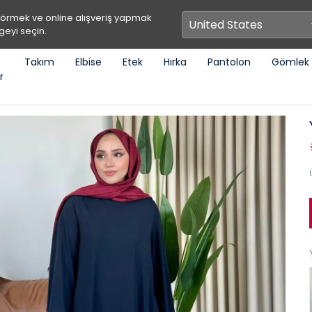
görmek ve online alışveriş yapmak
geyi seçin.
Takım
Elbise
Etek
Hırka
Pantolon
Gömlek
r