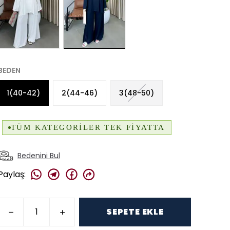
BEDEN
1(40-42)
2(44-46)
3(48-50)
Bedenini Bul
Paylaş
:
SEPETE EKLE