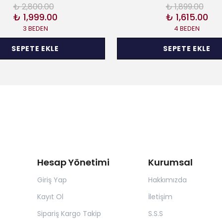
₺ 2,800.00
₺ 1,899.00
₺ 1,999.00
₺ 1,615.00
3 BEDEN
4 BEDEN
SEPETE EKLE
SEPETE EKLE
Hesap Yönetimi
Kurumsal
Giriş Yap
Hakkımızda
Kayıt Ol
İletişim
Sipariş Kargo Takip
S.S.S