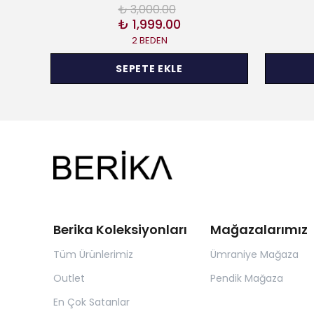
₺ 3,000.00
₺ 1,999.00
2 BEDEN
SEPETE EKLE
Berika Koleksiyonları
Mağazalarımız
Tüm Ürünlerimiz
Ümraniye Mağaza
Outlet
Pendik Mağaza
En Çok Satanlar