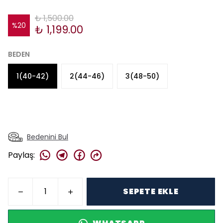
₺ 1,500.00
%
20
₺ 1,199.00
BEDEN
1(40-42)
2(44-46)
3(48-50)
Bedenini Bul
Paylaş
:
SEPETE EKLE