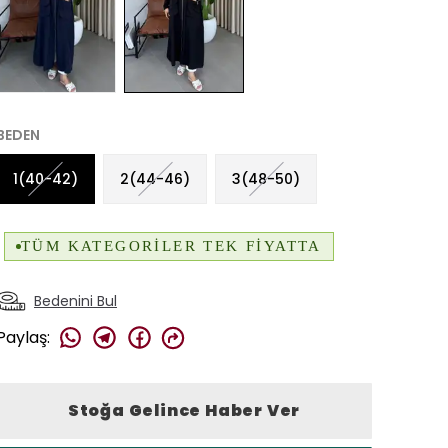
BEDEN
1(40-42)
2(44-46)
3(48-50)
Bedenini Bul
Paylaş
:
Stoğa Gelince Haber Ver