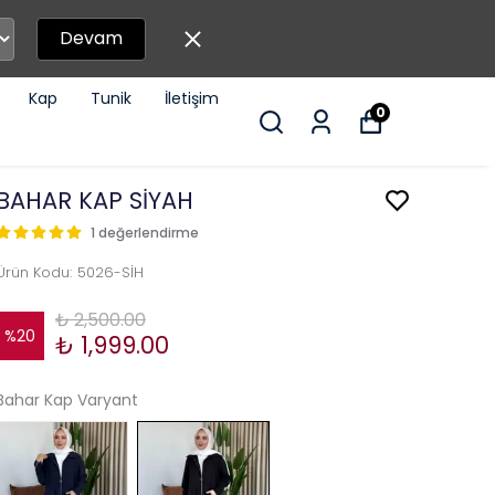
Devam
Kap
Tunik
İletişim
0
BAHAR KAP SİYAH
1 değerlendirme
Ürün Kodu
:
5026-SİH
₺ 2,500.00
%
20
₺ 1,999.00
Bahar Kap Varyant