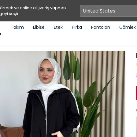
görmek ve online alışveriş yapmak
geyi seçin.
Takım
Elbise
Etek
Hırka
Pantolon
Gömlek
r