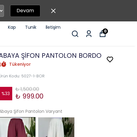
Devam
Kap
Tunik
İletişim
0
ABAYA ŞİFON PANTOLON BORDO
Tükeniyor
Ürün Kodu
:
5027-1-BOR
₺ 1,500.00
%
33
₺ 999.00
Abaya Şifon Pantolon Varyant