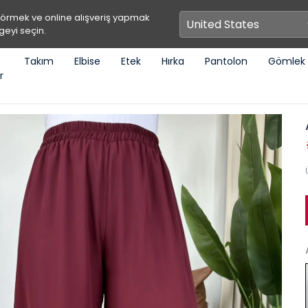
görmek ve online alışveriş yapmak
geyi seçin.
Takım
Elbise
Etek
Hırka
Pantolon
Gömlek
r